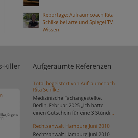
Reportage: Aufräumcoach Rita
Schilke bei arte und Spiegel TV
Wissen
-Killer
Aufgeräumte Referenzen
Total begeistert von Aufräumcoach
Rita Schilke
Medizinische Fachangestellte,
Berlin, Februar 2025 „Ich hatte
einen Gutschein für eine 3 Stündige
Aufräumsession mit Frau Schilke
Rechtsanwalt Hamburg Juni 2010
geschenkt bekommen und habe
Rechtsanwalt Hamburg Juni 2010
ihn heute eingelöst. Ich bin total