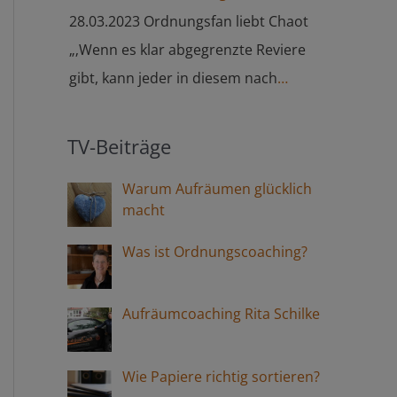
nicht schafft, nur wärmstens
empfiehlt… Da soll das Geld rein für die
28.03.2023 Ordnungsfan liebt Chaot
empfehlen 🙂 LG“
Dinge, die sie nicht gekauft haben.“ ⇒
„‚Wenn es klar abgegrenzte Reviere
welt.de
gibt, kann jeder in diesem nach
Belieben schalten und walten‘, sagt Rita
Schilke.“ ⇒ westlotto.de
TV-Beiträge
Warum Aufräumen glücklich
macht
Was ist Ordnungscoaching?
Aufräumcoaching Rita Schilke
Wie Papiere richtig sortieren?