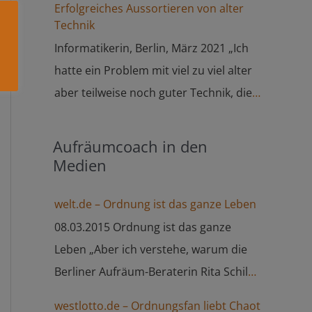
Erfolgreiches Aussortieren von alter
ich die Anregungen gut alleine
Technik
umsetzen kann und möchte deshalb
Informatikerin, Berlin, März 2021 „Ich
vorerst die weiteren Termine
hatte ein Problem mit viel zu viel alter
absagen. Ich werde trotzdem auf die
aber teilweise noch guter Technik, die
Suche gehen nach einer ADHS-
bei mir als Informatikerin so langsam
Verhaltenstherapie, die mir hoffentlich
verstaubt ist. Mit Frau Schilke
Aufräumcoach in den
in der Tiefe helfen wird, dass ich nicht
zusammen konnten wir alle Dinge
Medien
immer in die gleichen Muster verfalle.
aussortieren, die entweder gespendet,
Ich weiß Ihr Angebot sehr zu schätzen
welt.de – Ordnung ist das ganze Leben
zur BSR entsorgt oder behalten
und komme bei Bedarf gerne auf Sie
werden. Sogar ins Auto haben wir die
08.03.2015 Ordnung ist das ganze
zurück.“
Sachen gleich gebracht, also ich war
Leben „Aber ich verstehe, warum die
rundum zufrieden und kann Sie jeder
Berliner Aufräum-Beraterin Rita Schilke
Person, die Hilfe braucht und es alleine
ihren Klienten ein „Verkneifer“-Schwein
westlotto.de – Ordnungsfan liebt Chaot