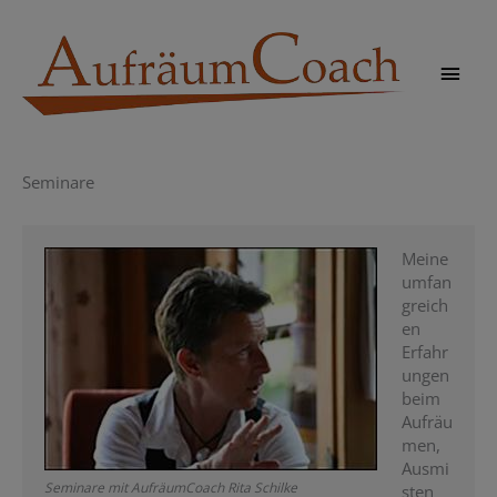
Zum
Inhalt
springen
Hau
Seminare
Meine
umfan
greich
en
Erfahr
ungen
beim
Aufräu
men,
Ausmi
Seminare mit AufräumCoach Rita Schilke
sten