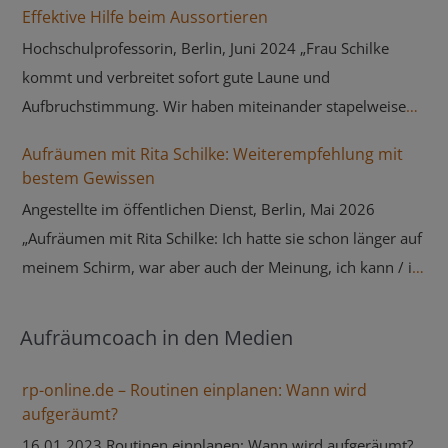
Effektive Hilfe beim Aussortieren
Hochschulprofessorin, Berlin, Juni 2024 „Frau Schilke
kommt und verbreitet sofort gute Laune und
Aufbruchstimmung. Wir haben miteinander stapelweise
liegengebliebene Papiere / Unterlagen aussortiert und
Aufräumen mit Rita Schilke: Weiterempfehlung mit
strukturiert, so dass ich anschließend wieder alles im Griff
bestem Gewissen
hatte und neu eintreffende Briefe und Unterlagen gleich
Angestellte im öffentlichen Dienst, Berlin, Mai 2026
ihren Platz finden können. Was ich besonders schön finde,
„Aufräumen mit Rita Schilke: Ich hatte sie schon länger auf
ist, dass Frau Schilke auch sehr an ihrem Gegenüber
meinem Schirm, war aber auch der Meinung, ich kann / ich
interessiert ist und nicht bloß ihren Job macht. So fühlt
muss das doch auch alleine schaffen. Ich musste mir dann
man sich richtig umsorgt und sehr freundlich unterstützt.
doch eingestehen, dass dem nicht so ist/war. Ich
Aufräumcoach in den Medien
Am Ende ihrer Besuche kommt dann immer das fröhliche
informierte mich noch einmal über sie auf ihrer
Ritual, gemeinsam zu den Mülltonnen zu gehen und große
Homepage, sah einen Film und schrieb sie an. Sie meldete
rp-online.de – Routinen einplanen: Wann wird
Säcke mit Aussortiertem direkt loszuwerden. Das befreit
sich direkt, und wir vereinbarten für fünf Tage später
aufgeräumt?
und erleichtert. Vielen Dank für die wirklich effktive Hilfe!“
einen Termin bei mir in meiner Wohnung. Tja, was soll ich
16.01.2023 Routinen einplanen: Wann wird aufgeräumt?