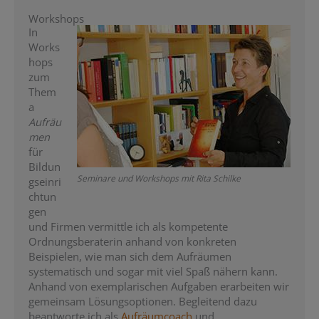
Workshops
In
Works
hops
zum
Them
a
Aufräu
men
für
Bildun
Seminare und Workshops mit Rita Schilke
gseinri
chtun
gen
und Firmen vermittle ich als kompetente
Ordnungsberaterin anhand von konkreten
Beispielen, wie man sich dem Aufräumen
systematisch und sogar mit viel Spaß nähern kann.
Anhand von exemplarischen Aufgaben erarbeiten wir
gemeinsam Lösungsoptionen. Begleitend dazu
beantworte ich als
Aufräumcoach
und