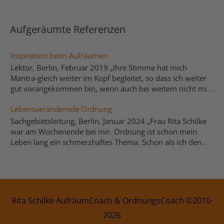
Aufgeräumte Referenzen
Inspiration beim Aufräumen
Lektor, Berlin, Februar 2019 „Ihre Stimme hat mich
Mantra-gleich weiter im Kopf begleitet, so dass ich weiter
gut vorangekommen bin, wenn auch bei weitem nicht mit
der Geschwindigkeit wie mit Ihnen zusammen… Ihr neues
Lebensverändernde Ordnung
Buch liegt als kleine Inspirations-Hilfe bereits auf meinem
Schreibtisch und gefällt mir gut.“
Sachgebietsleitung, Berlin, Januar 2024 „Frau Rita Schilke
war am Wochenende bei mir. Ordnung ist schon mein
Leben lang ein schmerzhaftes Thema. Schon als ich den
Termin gemacht hatte, ging es mir das erste Mal seit
langem besser. Nicht nur, dass ich nie ein System habe,
sondern auch, dass ich nie weiß, was ich behalten und was
weg kann. Frau Schilke hat mich dabei so wunderbar
unterstützt. Mit ihrer genau richtigen Art, die Dinge
Rita Schilke AufräumCoach
&
OrdnungsCoach
©2010-
anzupacken, hört sie dabei dennoch zu und hat
2026
Verständnis für die Ursachen, Gründe und Ängste. Nach