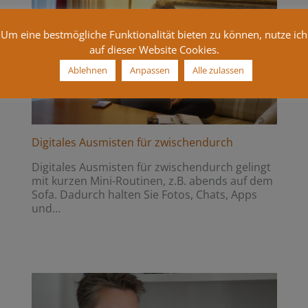
Um eine bestmögliche Funktionalität bieten zu können, nutze ich
auf dieser Website Cookies.
Ablehnen
Anpassen
Alle zulassen
Digitales Ausmisten für zwischendurch
Digitales Ausmisten für zwischendurch gelingt
mit kurzen Mini-Routinen, z.B. abends auf dem
Sofa. Dadurch halten Sie Fotos, Chats, Apps
und…