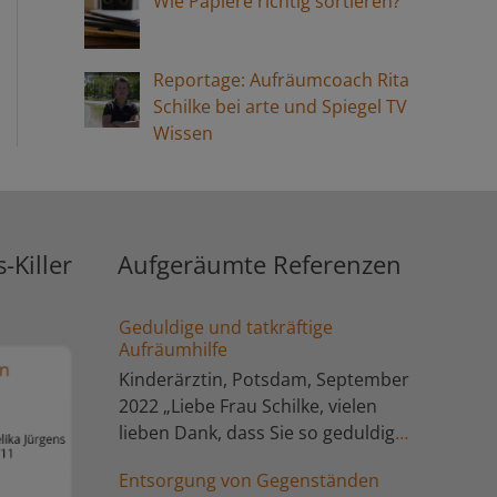
Wie Papiere richtig sortieren?
sind, d.h. die Kellerräume fertig sind
und wir uns über Aufbewahrung mit
System unterhalten können. Und
Reportage: Aufräumcoach Rita
Schilke bei arte und Spiegel TV
darüber, dass wir (mit Sicherheit) noch
Wissen
immer zu viel aufheben (…) Beste
Grüße M. u. R. H.“
-Killer
Aufgeräumte Referenzen
Geduldige und tatkräftige
Aufräumhilfe
Kinderärztin, Potsdam, September
2022 „Liebe Frau Schilke, vielen
lieben Dank, dass Sie so geduldig
und tatkräftig sind. Ist ganz
Entsorgung von Gegenständen
super!!!“