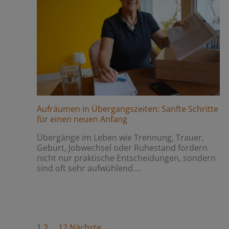
Aufräumen in Übergangszeiten: Sanfte Schritte
für einen neuen Anfang
Übergänge im Leben wie Trennung, Trauer,
Geburt, Jobwechsel oder Ruhestand fordern
nicht nur praktische Entscheidungen, sondern
sind oft sehr aufwühlend….
1
2
…
12
Nächste →