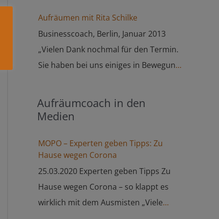
jedes Mal neu, wieder richtig Ordnung
Aufräumen mit Rita Schilke
in die Wohnung oder ins Haus zu
Businesscoach, Berlin, Januar 2013
bringen. Und es ist jedes Mal eine ganz
„Vielen Dank nochmal für den Termin.
große Freude – ganz strukturiert und
Sie haben bei uns einiges in Bewegung
natürlich organisiert. Das ist genau
gesetzt. Wir haben alle unsere
das, was man braucht, wenn man im
Hausaufgaben erledigt: * der Müll
Aufräumcoach in den
Alltag doch das Ein oder Andere
wurde gestern zur BSR gebracht * die
Medien
liegenlässt. Ich kann es nur jedem
Kiste mit dem Wein ist gestern bei dem
empfehlen, Frau Schilke zu buchen.
MOPO – Experten geben Tipps: Zu
Freund vorbeigebracht worden * die
Danach fühlt man sich jedes Mal
Hause wegen Corona
Kindersachen für das Patenkind sind
besser.“
25.03.2020 Experten geben Tipps Zu
gestern vorbeigebracht worden * das
Hause wegen Corona – so klappt es
Sozialkaufhaus wurde angerufen und
wirklich mit dem Ausmisten „Viele
holt die Sachen ab (…) Zusätzlich laufen
hätten so einen Platz oder so ein