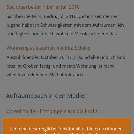
Sachbearbeiterin Berlin Juli 2010
Sachbearbeiterin, Berlin, Juli 2010: „Schon seit meiner
Jugend habe ich Schwierigkeiten mit dem Aufräumen. Ich
überlegte schon, ob ich wohl ein Messie sei, denn das
Aufräumen fiel mir unsagbar schwer. Jetzt habe ich zwei
Wohnung aufräumen mit Rita Schilke
Kinder und einen sehr stressigen Job. Ich schaffe es einfach
Auszubildender, Oktober 2011: „Frau Schilke und ich sind
nicht, mich um alles zu kümmern. Eine Freundin riet mir
jetzt im Groben fertig, und meine Wohnung ist nicht
zu einem Aufräumcoach, worüber sie vor kurzem im TV
wieder zu erkennen. Sie hat mir auch
einen Bericht sah. Die Suche im Netz war erfolgreich. Mit
Vorher-/Nachherfotos gezeigt, und die haben mich wirklich
Fr. Rita Schilke zusammen sortierte ich so viele Sachen aus
erstaunt. Keine Spur mehr von Chaos. Ich bin echt
und habe sie auch gleich alle entsorgt. Mir tat es sehr gut,
Aufräumcoach in den Medien
beeindruckt. Andreas.S. „
dass sie bei mir war. Alleine hätte ich es bestimmt nie
op-online.de – Entrümpeln wie die Profis
gemacht. Jetzt freue ich mich riesig auf mein neues
Zuhause. Es ist alles so schön sauber und vor allem, meine
28.01.2026 Vier bewährte Tricks für ein aufgeräumtes
Um eine bestmögliche Funktionalität bieten zu können,
Kinder profitieren sehr davon. Endlich habe ich mehr Zeit
Zuhause „Wer sich von überflüssigem Ballast befreit,