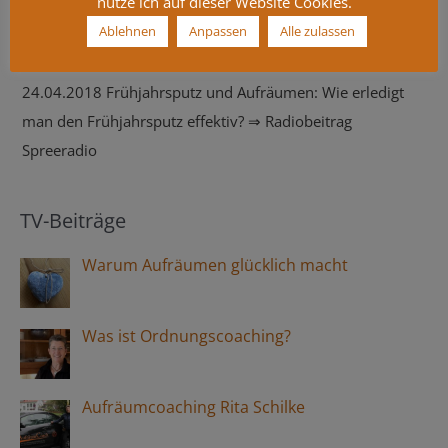
nutze ich auf dieser Website Cookies.
für sie. Vielen Dank noch mal. Jana H.“
schafft nicht nur Platz, sondern tut auch seiner Seele etwas
Ablehnen
Anpassen
Alle zulassen
Gutes.“ ⇒ op-online.de
spreeradio.de – Frühjahrsputz und Aufräumen
24.04.2018 Frühjahrsputz und Aufräumen: Wie erledigt
man den Frühjahrsputz effektiv? ⇒ Radiobeitrag
Spreeradio
TV-Beiträge
Warum Aufräumen glücklich macht
Was ist Ordnungscoaching?
Aufräumcoaching Rita Schilke