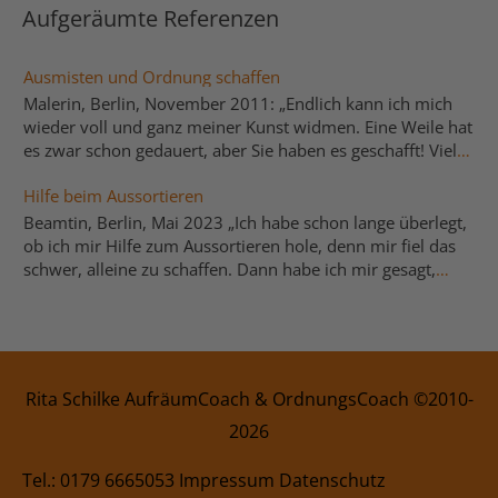
Aufgeräumte Referenzen
Ausmisten und Ordnung schaffen
Malerin, Berlin, November 2011: „Endlich kann ich mich
wieder voll und ganz meiner Kunst widmen. Eine Weile hat
es zwar schon gedauert, aber Sie haben es geschafft! Vielen
Dank noch einmal. Wofür ich Ihnen besonders dankbar
Hilfe beim Aussortieren
bin, ist Ihre Offenheit und Ihre große Gelassenheit. Ihre
natürliche und humorvolle Art, gab mir immer wieder den
Beamtin, Berlin, Mai 2023 „Ich habe schon lange überlegt,
Mut und auch die Kraft, unsere gemeinsame Aktion des
ob ich mir Hilfe zum Aussortieren hole, denn mir fiel das
Ausmistens und Ordnungschaffens wirklich auch zu
schwer, alleine zu schaffen. Dann habe ich mir gesagt,
meistern. Annika F.“
wenn nicht jetzt, wann dann. Also habe ich Frau Schilke
angeschrieben, und ich bekam schnell einen Rückruf, und
wir haben einen Termin vereinbart. Sie arbeitet zielstrebig,
ruhig und gibt viele Tipps. Die Zeit verging schnell, und wir
haben eine Menge geschafft. Alleine hätte ich das nicht
Rita Schilke AufräumCoach
&
OrdnungsCoach
©2010-
geschafft. Ich kann sie nur weiterempfehlen und werde sie
2026
bei Bedarf wieder buchen. Vielen Dank für Ihre Hilfe!“
Tel.:
0179 6665053
Impressum
Datenschutz