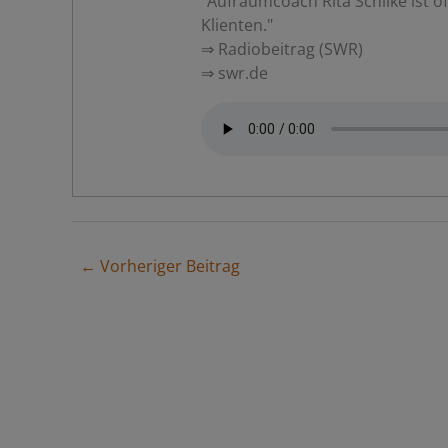
"Aufräumcoach Rita Schilke ist of
Klienten."
⇒ Radiobeitrag (SWR)
⇒ swr.de
← Vorheriger Beitrag