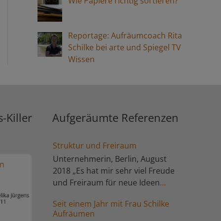
Wie Papiere richtig sortieren?
reduziert wurde, ich bin einfach happy.
Das Ergebnis macht zufrieden und hat
Reportage: Aufräumcoach Rita
mir darüberhinaus auch zu mehr
Schilke bei arte und Spiegel TV
Wissen
innerer Klarheit verholfen. Ich bin sehr
dankbar für die ausgezeichnete Hilfe!
C. aus Berlin.“
-Killer
Aufgeräumte Referenzen
Struktur und Freiraum
Unternehmerin, Berlin, August
2018 „Es hat mir sehr viel Freude
und Freiraum für neue Ideen
bereitet, als ich mit Frau Schilke
Seit einem Jahr mit Frau Schilke
angefangen habe zu arbeiten. Bald
Aufräumen
habe ich meinen 4. Termin und ich