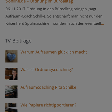
t-online.de – Ordnung im Büroalltag
vorzunehmen – der Ort, an dem zu viel Angesammeltes
06.11.2017 Ordnung in den Büroalltag bringen „sagt
schon stört.“ ⇒ ga.de
Aufräum-Coach Schilke. So entschärft man nicht nur den
Krisenherd Spülmaschine – sondern auch den eventuell
noch gefährlicheren Kühlschrank.“ ⇒ t-online.de
TV-Beiträge
Warum Aufräumen glücklich macht
Was ist Ordnungscoaching?
Aufräumcoaching Rita Schilke
Wie Papiere richtig sortieren?