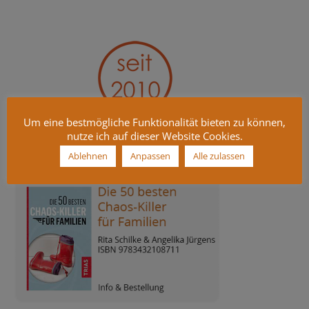
Um eine bestmögliche Funktionalität bieten zu können,
nutze ich auf dieser Website Cookies.
Die 50 besten Chaos-Killer für Familien
Ablehnen
Anpassen
Alle zulassen