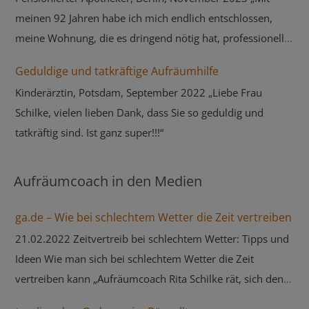
meinen 92 Jahren habe ich mich endlich entschlossen,
meine Wohnung, die es dringend nötig hat, professionell
aufräumen zu lassen. Dafür habe ich zum Glück Frau Rita
Geduldige und tatkräftige Aufräumhilfe
Schilke gefunden. Schon nach ihren ersten Einsätzen bei
Kinderärztin, Potsdam, September 2022 „Liebe Frau
mir war ich von ihrem Erfolg begeistert, und der gute
Schilke, vielen lieben Dank, dass Sie so geduldig und
menschliche Kontakt mit ihr sowie ihre überzeugenden
tatkräftig sind. Ist ganz super!!!“
Ratschläge helfen mir dankbar, mich von Dingen zu
trennen, an denen ich vermeintlich gehangen habe.
Deshalb bin ich mir sicher, dass die noch weiter nötigen
Aufräumcoach in den Medien
Einsätze von Frau Schilke mir schließlich zu einer wieder
ga.de – Wie bei schlechtem Wetter die Zeit vertreiben
liebenswerten Wohnung verhelfen werden. – Danke Frau
Schilke!“
21.02.2022 Zeitvertreib bei schlechtem Wetter: Tipps und
Ideen Wie man sich bei schlechtem Wetter die Zeit
vertreiben kann „Aufräumcoach Rita Schilke rät, sich den
Brennpunkt in einer Wohnung oder des Hauses als erstes